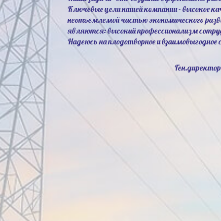
Ключевые цели нашей компании - высокое к
неотъемлемой частью экономического разв
являются: высокий профессионализм сотруд
Надеюсь на плодотворное и взаимовыгодное
Ген.директор