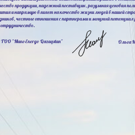
ачество продукции, надежный поставщик, разумная ценовая по
ития и напрямую влияет на качество жизни людей в нашей стр
ников, честные отношения с партнерами и мощный потенциал 
 сотрудничество.
 ТОО "ManoEnergo Qazaqstan"
Ольга 