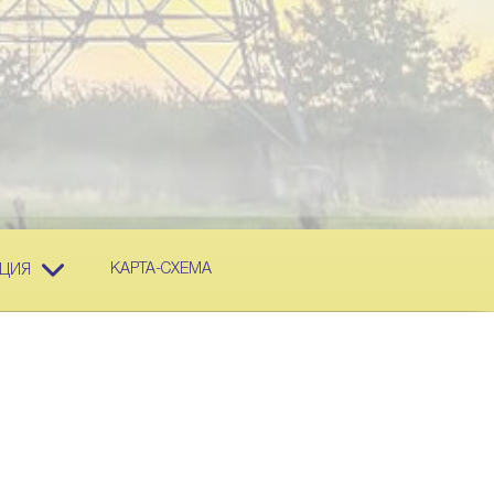
КАРТА-СХЕМА
ЦИЯ
П
Цена, тг. с ндс 12%
Фото