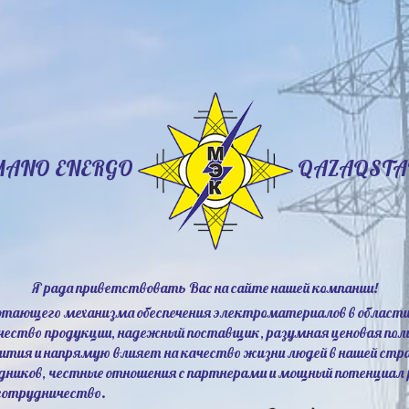
MANO ENERGO
QAZAQSTA
Я рада приветствовать Вас на сайте нашей компании!
ботающего механизма обеспечения электроматериалов в области
ачество продукции, надежный поставщик, разумная ценовая по
ития и напрямую влияет на качество жизни людей в нашей стр
ников, честные отношения с партнерами и мощный потенциал 
 сотрудничество.