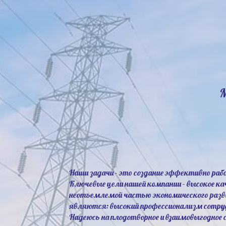
Наши задачи - это создание эффективно ра
Ключевые цели нашей компании - высокое к
неотъемлемой частью экономического разв
являются: высокий профессионализм сотруд
Надеюсь на плодотворное и взаимовыгодное