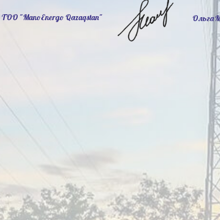
 ТОО "ManoEnergo Qazaqstan"
Ольга 