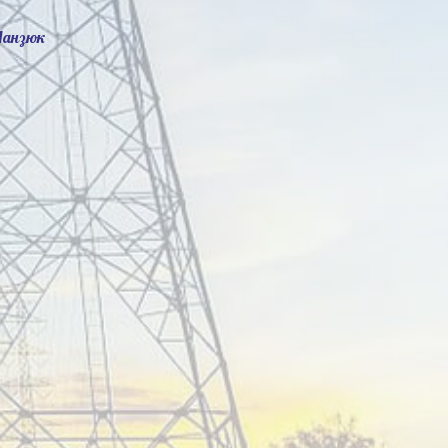
Манзюк