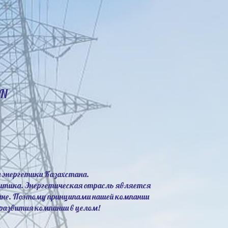
N
 энергетики Казахстана.
литика. Энергетическая отрасль является
ане. Поэтому принципами нашей компании
развития компании в целом!