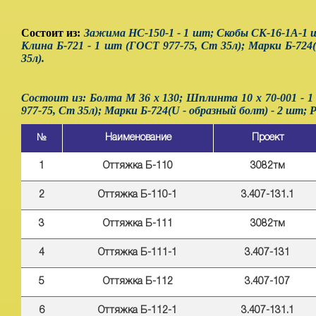
Состоит из:
Зажима НС-150-1 - 1 шт; Скобы СК-16-1А-1 шт
Клина Б-721 - 1 шт (ГОСТ 977-75, Ст 35л); Марки Б-724
35л).
Состоит из:
Болта М 36 х 130
; Шплинта 10 х 70-001 - 1
977-75, Ст 35л); Марки Б-724(U - образный болт) - 2 шт; 
№
Наименование
Проект
1
Оттяжка Б-110
3082тм
2
Оттяжка Б-110-1
3.407-131.1
3
Оттяжка Б-111
3082тм
4
Оттяжка Б-111-1
3.407-131
5
Оттяжка Б-112
3.407-107
6
Оттяжка Б-112-1
3.407-131.1