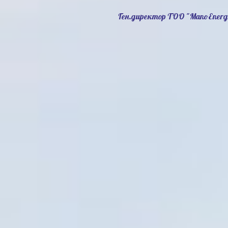
Ген.директор ТОО "ManoEnerg