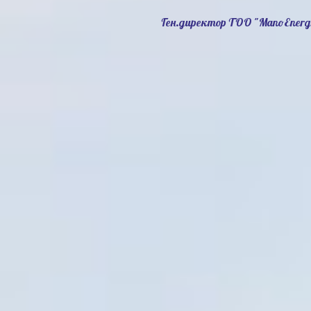
Ген.директор ТОО "ManoEnerg